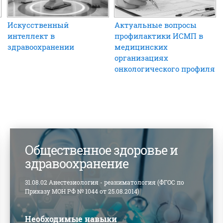
Искусственный
Актуальные вопросы
интеллект в
профилактики ИСМП в
здравоохранении
медицинских
организациях
онкологического профиля
Общественное здоровье и
здравоохранение
31.08.02 Анестезиология - реаниматология (ФГОС по
Приказу МОН РФ № 1044 от 25.08.2014)
Необходимые навыки