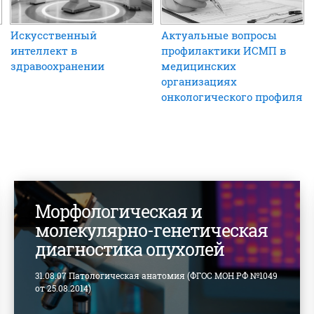
Искусственный
Актуальные вопросы
интеллект в
профилактики ИСМП в
здравоохранении
медицинских
организациях
онкологического профиля
Морфологическая и
молекулярно-генетическая
диагностика опухолей
31.08.07 Патологическая анатомия (ФГОС МОН РФ №1049
от 25.08.2014)