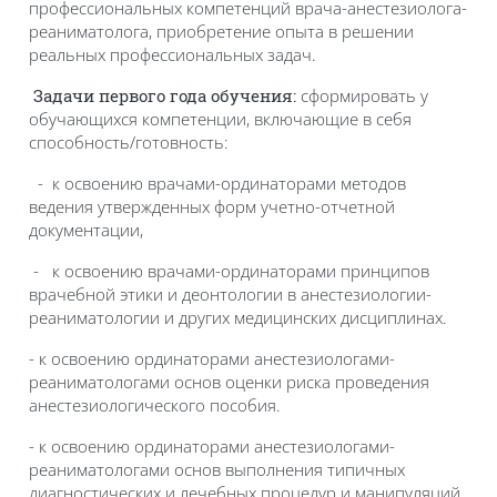
профессиональных компетенций врача-анестезиолога-
реаниматолога, приобретение опыта в решении
реальных профессиональных задач.
сформировать у
Задачи первого года обучения:
обучающихся компетенции, включающие в себя
способность/готовность:
- к освоению врачами-ординаторами методов
ведения утвержденных форм учетно-отчетной
документации,
- к освоению врачами-ординаторами принципов
врачебной этики и деонтологии в анестезиологии-
реаниматологии и других медицинских дисциплинах.
- к освоению ординаторами анестезиологами-
реаниматологами основ оценки риска проведения
анестезиологического пособия.
- к освоению ординаторами анестезиологами-
реаниматологами основ выполнения типичных
диагностических и лечебных процедур и манипуляций