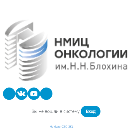
Блоки
Вы не вошли в систему
Вход
На базе СЭО 3KL